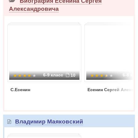
Биография Есенина Сергея
Александровича
6-9 класс
6-8 кл
10
С.Есенин
Есенин Сергей Алекса
Владимир Маяковский