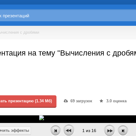
ычисления с дробями
нтация на тему "Вычисления с дробям
ать презентацию (1.34 Мб)
69 загрузок
3.0 оценка
чить эффекты
1
из
16