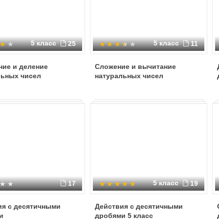
5 класс
5 класс
25
11
ние и деление
Сложение и вычитание
льных чисел
натуральных чисел
5 класс
17
19
ия с десятичными
Действия с десятичными
и
дробями 5 класс