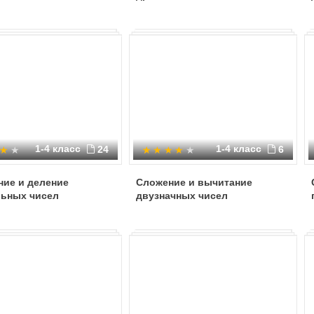
1-4 класс
1-4 класс
24
6
ние и деление
Сложение и вычитание
льных чисел
двузначных чисел