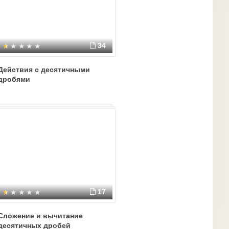
34
Действия с десятичными
дробями
17
Сложение и вычитание
десятичных дробей