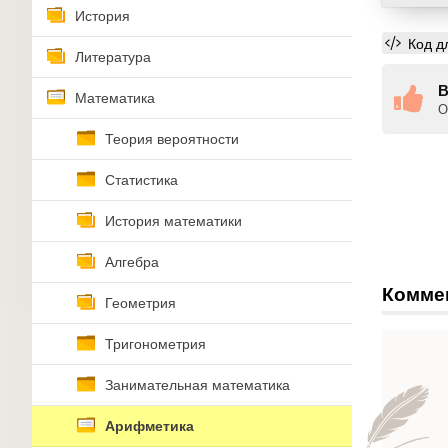
История
Код д
Литература
В
Математика
О
Теория вероятности
Статистика
История математики
Алгебра
Комме
Геометрия
Тригонометрия
Занимательная математика
Арифметика