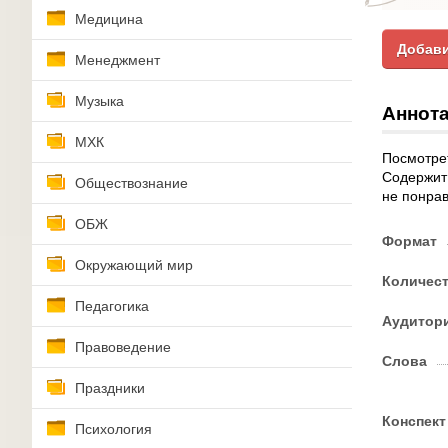
Медицина
Добави
Менеджмент
Музыка
Аннота
МХК
Посмотрет
Содержит 
Обществознание
не понрав
ОБЖ
Формат
Окружающий мир
Количес
Педагогика
Аудитор
Правоведение
Слова
Праздники
Конспект
Психология