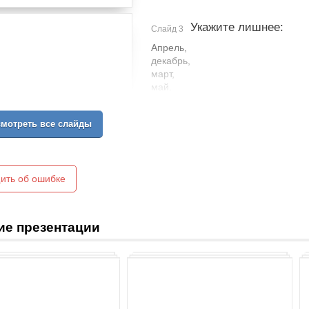
Укажите лишнее:
Слайд 3
Апрель,
декабрь,
март,
май.
Весна
мотреть все слайды
2,6
73,59
604,501
118 см
ить об ошибке
Десятичные дроби
ие презентации