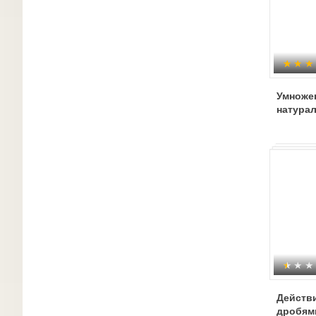
Умноже
натура
Действ
дробям