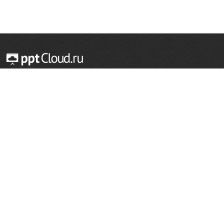
© 2014 — 2026 Облачный хостинг презентаций
Email:
support@pptcloud.ru
Проект
Популярные разделы
О сайте
ОБЖ
История
Химия
Как сделать презентацию
Физкультура
Астрономия
Правообладателям
География
Биология
Форма обратной связи
Иностранные языки
Сообщить об ошибке
Шаблоны для презентаций