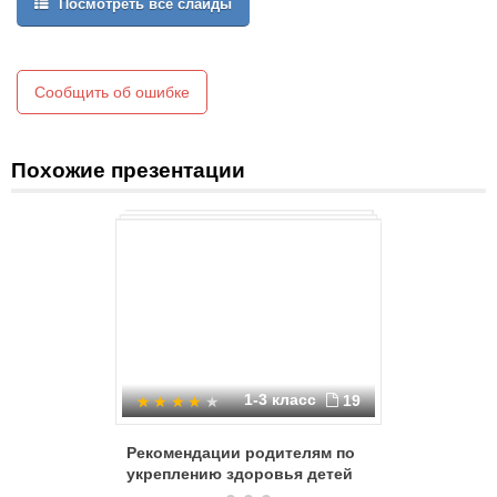
Посмотреть все слайды
новорожденным
Сообщить об ошибке
Похожие презентации
1-3 класс
19
Рекомендации родителям по
Кабинет
укреплению здоровья детей
недонош
детей