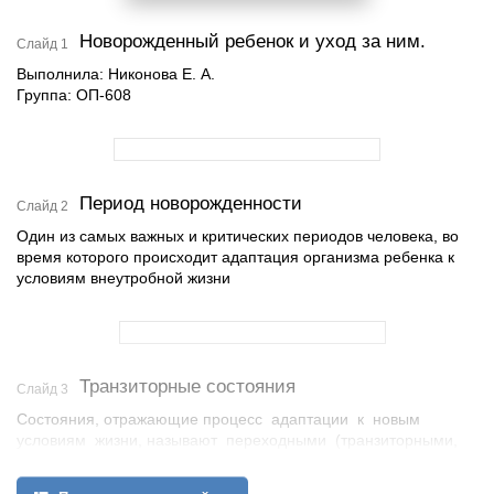
Новорожденный ребенок и уход за ним.
Слайд 1
Выполнила: Никонова Е. А.
Группа: ОП-608
Период новорожденности
Слайд 2
Один из самых важных и критических периодов человека, во
время которого происходит адаптация организма ребенка к
условиям внеутробной жизни
Транзиторные состояния
Слайд 3
Состояния, отражающие процесс адаптации к новым
условиям жизни, называют переходными (транзиторными,
физиологическими).
Из этих состояний следует и особенности ухода за