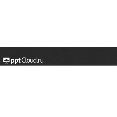
© 2014 — 2026 Облачный хостинг презентаций
Email:
support@pptcloud.ru
Проект
Популярные разделы
О сайте
ОБЖ
История
Химия
Как сделать презентацию
Физкультура
Астрономия
Правообладателям