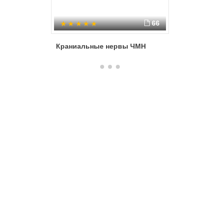
66
Краниальные нервы ЧМН
Головной
нервы