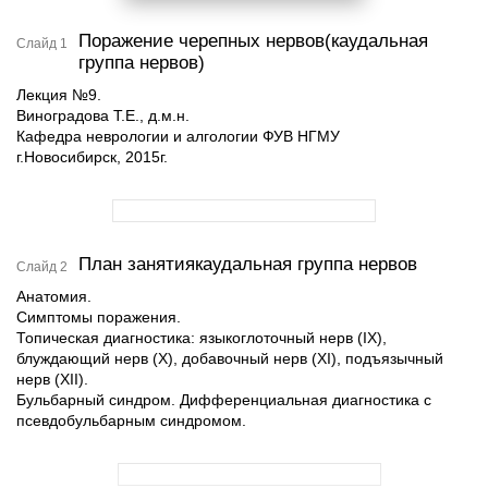
Поражение черепных нервов(каудальная
Слайд 1
группа нервов)
Лекция №9.
Виноградова Т.Е., д.м.н.
Кафедра неврологии и алгологии ФУВ НГМУ
г.Новосибирск, 2015г.
План занятиякаудальная группа нервов
Слайд 2
Анатомия.
Симптомы поражения.
Топическая диагностика: языкоглоточный нерв (IX),
блуждающий нерв (X), добавочный нерв (XI), подъязычный
нерв (XII).
Бульбарный синдром. Дифференциальная диагностика с
псевдобульбарным синдромом.