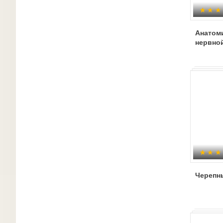
Анатом
нервно
Черепн