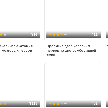
16
11
ональная анатомия
Проекция ядер черепных
о-мозговых нервов
нервов на дно ромбовидной
ямки
118
52