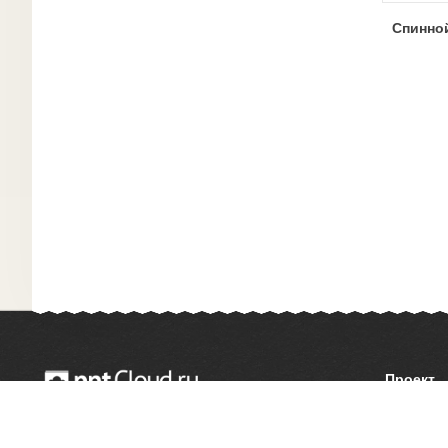
Спинно
Проект
О сайте
© 2014 — 2026 Облачный хостинг презентаций
Как сдел
Email:
support@pptcloud.ru