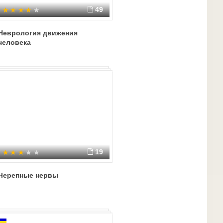
49
Неврология движения
человека
19
Черепные нервы