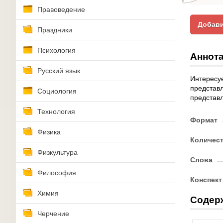
Правоведение
Добави
Праздники
Психология
Аннота
Русский язык
Интересуе
представл
Социология
представл
Технология
Формат
Физика
Количес
Физкультура
Слова
Философия
Конспект
Химия
Содер
Черчение