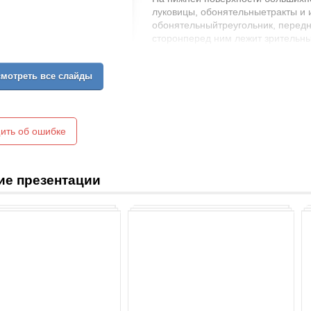
луковицы, обонятельныетракты и 
обонятельныйтреугольник, перед
сторонперед ним лежит зрительный
мотреть все слайды
ить об ошибке
ие презентации