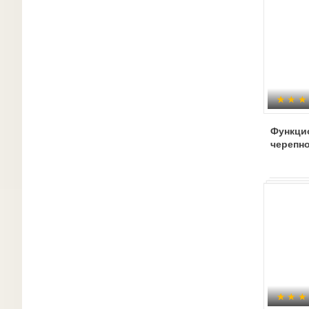
Функци
черепн