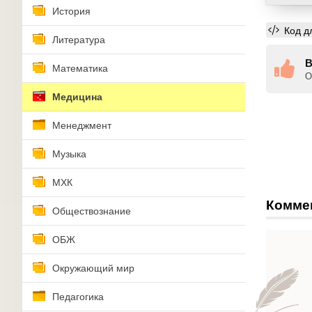
История
Код д
Литература
В
Математика
О
Медицина
Менеджмент
Музыка
МХК
Комме
Обществознание
ОБЖ
Окружающий мир
Педагогика