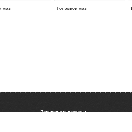
й мозг
Головной мозг
Популярные разделы
ОБЖ
История
ать презентацию
Астрономия
География