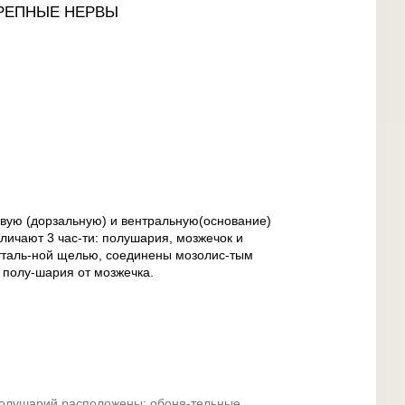
РЕПНЫЕ НЕРВЫ
-вую (дорзальную) и вентральную(основание)
личают 3 час-ти: полушария, мозжечок и
тталь-ной щелью, соединены мозолис-тым
 полу-шария от мозжечка.
олушарий расположены: обоня-тельные