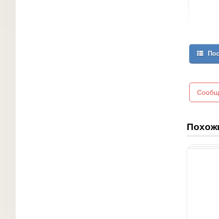
Пос
Сообщ
Похож