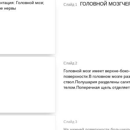
ГОЛОВНОЙ МОЗГЧЕ
Слайд 1
Слайд 2
Головной мозг имеет верхне-боко
поверхности.В головном мозге раз
ствол.Полушария разделены саги
телом.Поперечная щель отделяет
Слайд 3
На нижней поверхности большихп