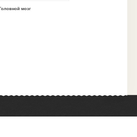
Головной мозг
Химия
Физкультура
Биология
Иностранные языки