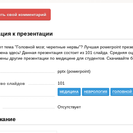
ть свой комментарий
ция к презентации
т тема "Головной мозг, черепные нервы"? Лучшая powerpoint презе
ена здесь! Данная презентация состоит из 101 слайда. Средняя оце
ены другие презентации по медицине для студентов. Скачивайте б
pptx (powerpoint)
101
тво слайдов
МЕДИЦИНА
НЕВРОЛОГИЯ
ГОЛОВНОЙ 
Отсутствует
жание