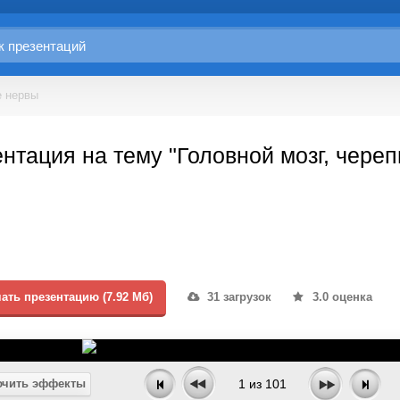
е нервы
нтация на тему "Головной мозг, чере
ать презентацию (7.92 Мб)
31 загрузок
3.0 оценка
чить эффекты
1
из
101