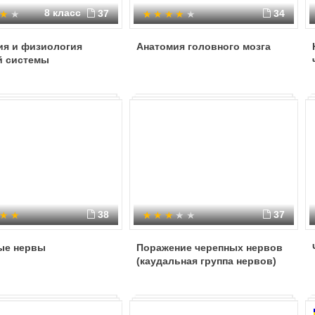
8 класс
37
34
ия и физиология
Анатомия головного мозга
й системы
38
37
ые нервы
Поражение черепных нервов
(каудальная группа нервов)