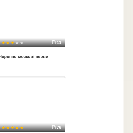
11
Черепно-мозкові нерви
76