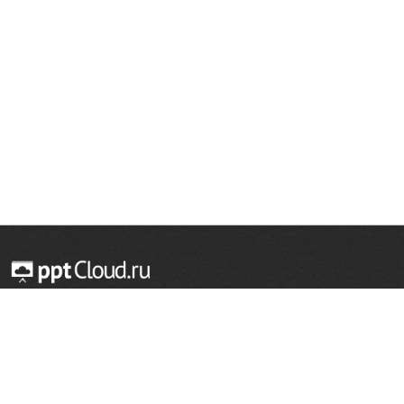
© 2014 — 2026 Облачный хостинг презентаций
Email:
support@pptcloud.ru
Проект
Популярные разделы
О сайте
ОБЖ
История
Химия