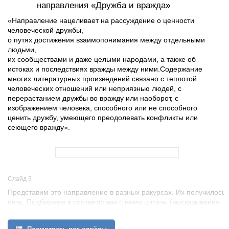
направления «Дружба и вражда»
«Направление нацеливает на рассуждение о ценности
человеческой дружбы,
о путях достижения взаимопонимания между отдельными
людьми,
их сообществами и даже целыми народами, а также об
истоках и последствиях вражды между ними.Содержание
многих литературных произведений связано с теплотой
человеческих отношений или неприязнью людей, с
перерастанием дружбы во вражду или наоборот, с
изображением человека, способного или не способного
ценить дружбу, умеющего преодолевать конфликты или
сеющего вражду».
Слайд 3
Представим это направление в разных ракурсах. Их получилось
пять. Подбираем в соответствии с ними цитаты (высказывания
великих, пословицы). Какие-то из них можно представить в
качестве названий тем сочинений, какие-то взять в качестве