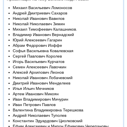
Михаил Васильевич Ломоносов
Андрей Дмитриевич Сахаров
Николай Иванович Вавилов
Николай Николаевич Зимин
Михаил Тимофеевич Калашников.
Владимир Иванович Вернадский
Юрий Алексеевич Гагарин
Абрам Федорович Иоффе
Софья Васильевна Ковалевская
Сергей Павлович Королев
Игорь Васильевич Курчатов
Семен Алексеевич Лавочкин
Алексей Архипович Леонов
Николай Иванович Лобачевский
Дмитрий Иванович Менделеев
Илья Ильич Мечников
Артем Иванович Микоян
Иван Владимирович Мичурин
Иван Петрович Павлов
Валентина Владимировна Терешкова
Андрей Николаевич Туполев
Константин Эдуардович Циолковский
Ефим Алексеевич и Мирон Ефимович Черепановы