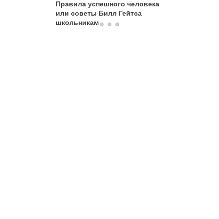
Правила успешного человека
Неформа
или советы Билл Гейтса
движени
школьникам