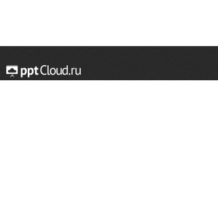
© 2014 — 2026 Облачный хостинг презентаций
Email:
support@pptcloud.ru
Проект
Популярные разделы
О сайте
ОБЖ
История
Химия
Как сделать презентацию
Физкультура
Астрономия
Правообладателям
География
Биология
Форма обратной связи
Иностранные языки
Сообщить об ошибке
Шаблоны для презентаций