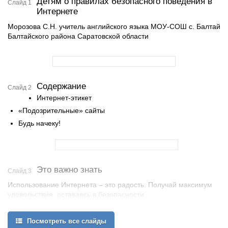
Детям о правилах безопасного поведения в
Слайд 1
Интернете
Морозова С.Н. учитель английского языка МОУ-СОШ с. Балтай
Балтайского района Саратовской области
Содержание
Слайд 2
Интернет-этикет
«Подозрительные» сайты
Будь начеку!
Это важно знать
Слайд 3
Использование Интернета – это радость. Получай максимум
удовольствия, оставаясь в безопасности.
Когда ты регистрируешься на сайтах, не указывай личную
информацию (номер мобильного телефона, адрес места
Посмотреть все слайды