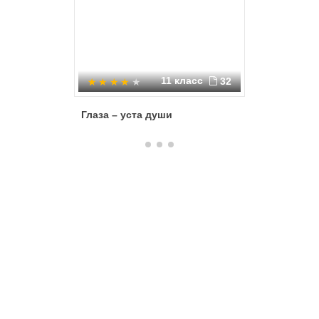
11 класс
32
Глаза – уста души
Компьют
школьни