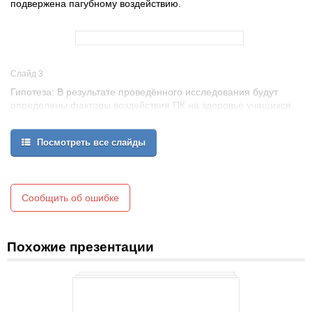
подвержена пагубному воздействию.
Слайд 3
Гипотеза: В результате проведённого исследования будут
определены факторы воздействия ПК на здоровье учащихся.
Объект исследования– учащиеся 4 «Г» класса.
Предмет исследования– влияние компьютера на здоровье
Посмотреть все слайды
школьника.
Сообщить об ошибке
Похожие презентации