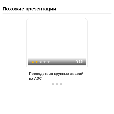
Похожие презентации
15
Последствия крупных аварий
Увеличе
на АЭС
техноге