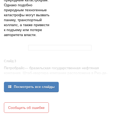
природным катастрофам.
Однако подобно
природным техногенные
катастрофы могут вызвать
панику, транспортный
коллапс, а также привести
к подъему или потере
авторитета власти.
Слайд 3
Петробрайс— бразильская государственная нефтяная
компания. Штаб-квартира компании расположена в Рио-де-
Жанейро.
В июле 2000 года в Бразилии в результате катастрофы на
Посмотреть все слайды
нефтеперерабатывающем в реку Игуасу вытекло
больше миллиона галлонов нефти (около 3 180 тонн). Для
сравнения, недавно около курортного острова в Таиланде
вылилось 50 тонн сырой нефти.
Сообщить об ошибке