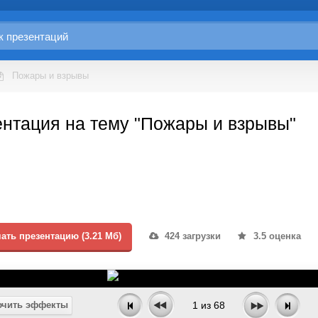
Пожары и взрывы
нтация на тему "Пожары и взрывы"
ать презентацию (3.21 Мб)
424 загрузки
3.5 оценка
чить эффекты
1
из
68