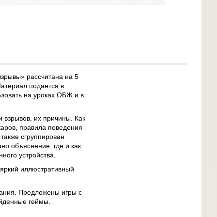
взрывы» рассчитана на 5
Материал подается в
зовать на уроках ОБЖ и в
 взрывов, их причины. Как
жаров, правила поведения
 также сгруппирован
но объяснение, где и как
нного устройства.
 яркий иллюстративный
вания. Предложены игры с
ойденные геймы.