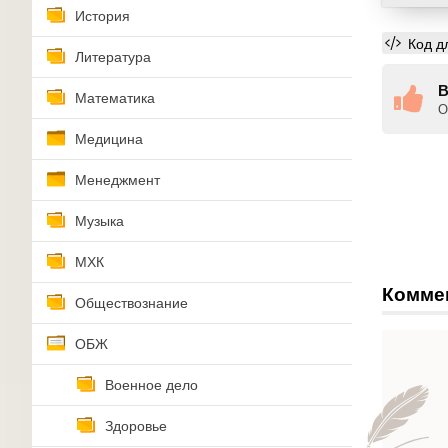
История
Код д
Литература
В
Математика
О
Медицина
Менеджмент
Музыка
МХК
Комме
Обществознание
ОБЖ
Военное дело
Здоровье