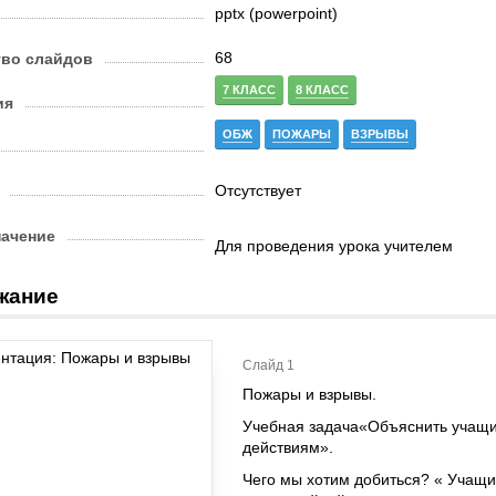
pptx (powerpoint)
68
тво слайдов
7 КЛАСС
8 КЛАСС
ия
ОБЖ
ПОЖАРЫ
ВЗРЫВЫ
Отсутствует
начение
Для проведения урока учителем
жание
Слайд 1
Пожары и взрывы.
Учебная задача«Объяснить учащи
действиям».
Чего мы хотим добиться? « Учащи