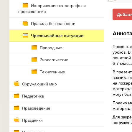
Исторические катастрофы и
происшествия
Добави
Правила безопасности
Аннота
Чрезвычайные ситуации
Презента
Природные
уроков. В
понятной 
Экологические
6-7 класс
Техногенные
В презент
возникаю
на пожаре
Окружающий мир
материал 
могут быт
Педагогика
Подача ма
Правоведение
материал
Для закре
Праздники
погружен