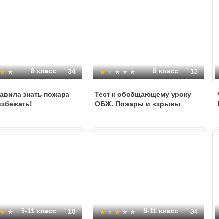
8 класс
8 класс
34
13
авила знать пожара
Тест к обобщающему уроку
избежать!
ОБЖ. Пожары и взрывы
5-11 класс
5-11 класс
10
34