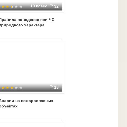
10 класс
32
Правила поведения при ЧС
природного характера
18
Аварии на пожароопасных
объектах