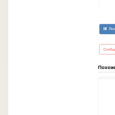
Пос
Сообщ
Похож