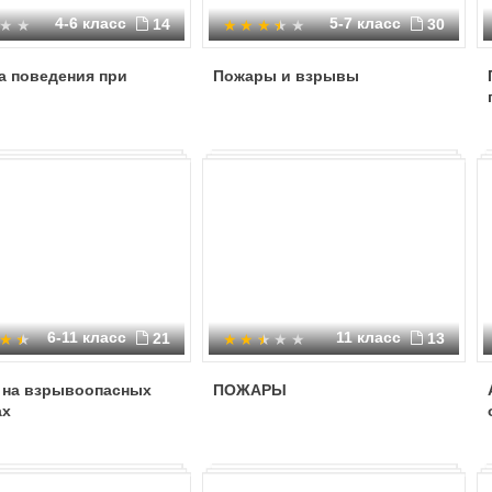
4-6 класс
5-7 класс
14
30
а поведения при
Пожары и взрывы
6-11 класс
11 класс
21
13
 на взрывоопасных
ПОЖАРЫ
ах