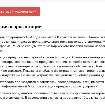
ть свой комментарий
ция к презентации
ция по предмету ОБЖ для учащихся 8 классов на тему «Пожары и 
 презентации рассмотрена актуальная тема настоящего времени. 
форме. Многие слайды этого методического пособия можно исполь
ах.
ации представлен широкий круг информации. Статистика пожаров и
т пожары, составляющие процесса горения, способы остановки по
 и правила пожарной безопасности в домашней обстановке. Точно
и по взрывам. Показаны слайды с фотографиями мест терактов, да
ь подложены взрывные устройства, что делать при обнаружении да
териала производится в логической последовательности, имеется
, информативный блок презентации прекрасно структурирован.
пления пройденного составлено 2 варианта контрольного тестиро
ием в ситуацию. В завершении эксперты проставляют баллы за пр