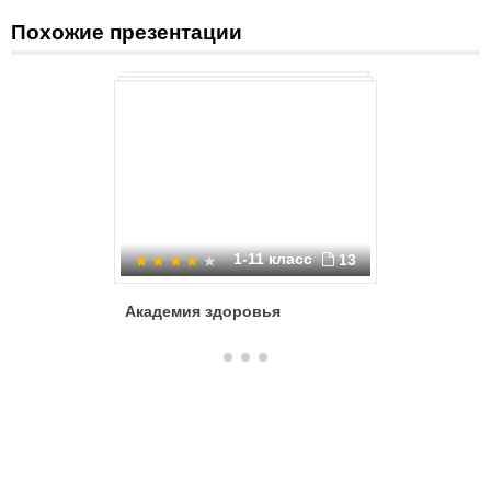
Похожие презентации
1-11 класс
13
Академия здоровья
Как сохр