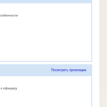
собенности
Посмотреть презенацию
 к офицеру