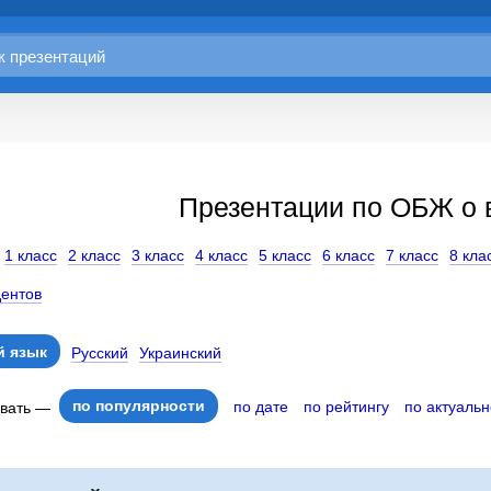
Презентации по ОБЖ о 
1 класс
2 класс
3 класс
4 класс
5 класс
6 класс
7 класс
8 кла
дентов
 язык
Русский
Украинский
по популярности
по дате
по рейтингу
по актуальн
овать —