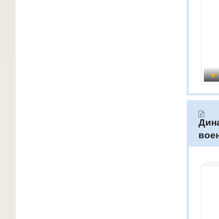
Дин
вое