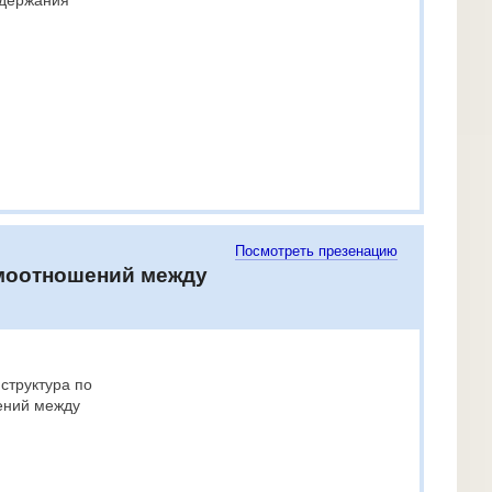
одержания
Посмотреть презенацию
имоотношений между
структура по
ений между