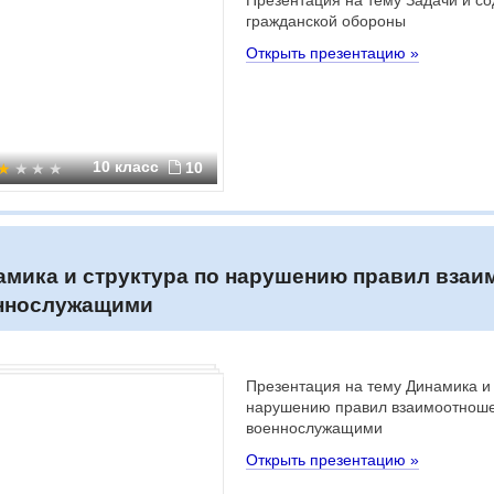
Презентация на тему Задачи и с
гражданской обороны
Открыть презентацию »
10 класс
10
амика и структура по нарушению правил вза
ннослужащими
Презентация на тему Динамика и 
нарушению правил взаимоотнош
военнослужащими
Открыть презентацию »