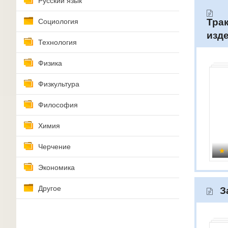
Русский язык
Тра
Социология
изд
Технология
Физика
Физкультура
Философия
Химия
Черчение
Экономика
Другое
З