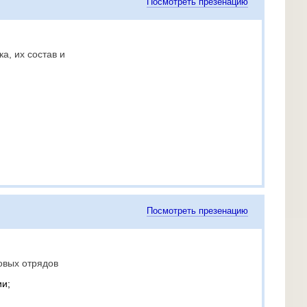
Посмотреть презенацию
а, их состав и
Посмотреть презенацию
овых отрядов
ии;