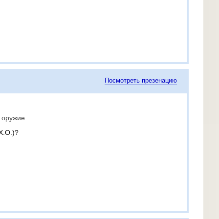
Посмотреть презенацию
 оружие
Х.О.)?