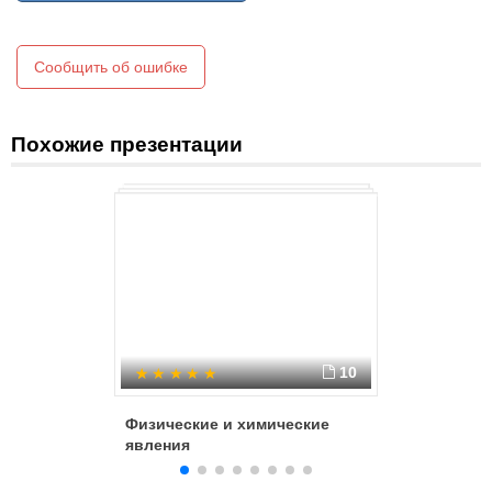
Сообщить об ошибке
Похожие презентации
10
Физические и химические
"Теплов
явления
химичес