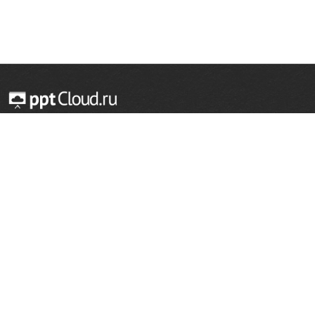
© 2014 — 2026 Облачный хостинг презентаций
Email:
support@pptcloud.ru
Проект
Популярные разделы
О сайте
ОБЖ
История
Химия
Как сделать презентацию
Физкультура
Астрономия
Правообладателям
География
Биология
Форма обратной связи
Иностранные языки
Сообщить об ошибке
Шаблоны для презентаций