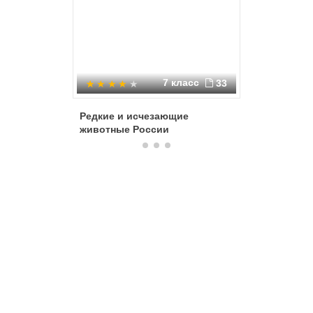
7 класс
33
Редкие и исчезающие
Красная 
животные России