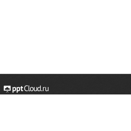
© 2014 — 2026 Облачный хостинг презентаций
Email:
support@pptcloud.ru
Проект
Популярные разделы
О сайте
ОБЖ
История
Химия