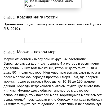
Красная книга России
Слайд 1
Презентацию подготовила учитель начальных классов Жукова
Л.В. 2010 г.
Моржи – пахари моря
Слайд 2
Моржи относятся к числу самых крупных ластоногих.
Взрослые самцы достигают в длину 4-х метров и весят почти
две тонны. У них толстые клыки, которые достигают 50-ти и
даже 80-ти сантиметров. Ими животные выкапывают из ила и
песка моллюсков, бороздя просторы моря. Там, где пасутся
моржи, на дне возникают борозды от 10-15 до 150 метров
длиной. Борозды встречаются в мягком грунте, где много ила
и глины. Именно здесь обитает множество моллюсков –
основная пища этих пахарей моря. Кормящийся морж плывёт
у дна, мордой прокладывая в иле борозду, и на ходу выбирает
из мягкого грунта всё съедобное, а раковины и их обломки тут