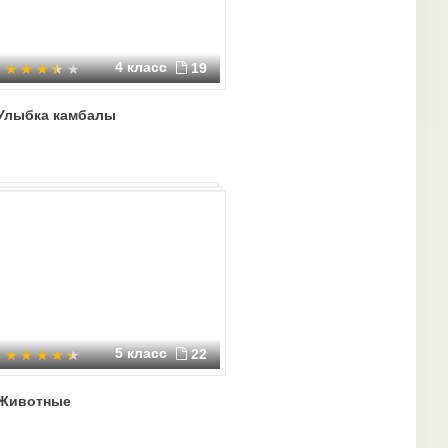
4 класс
19
Улыбка камбалы
5 класс
22
Животные