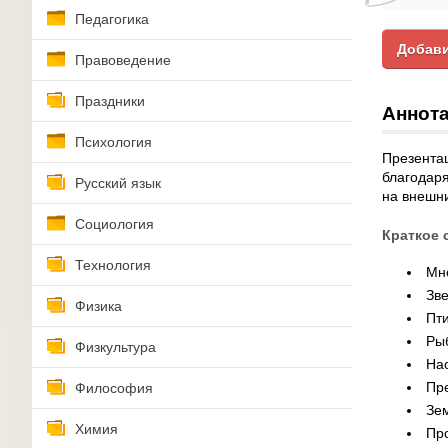
Педагогика
Добави
Правоведение
Праздники
Аннота
Психология
Презента
благодар
Русский язык
на внешни
Социология
Краткое 
Технология
Мн
Зв
Физика
Пт
Ры
Физкультура
На
Пр
Философия
Зе
Химия
Пр