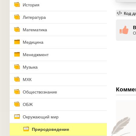
История
Код д
Литература
В
Математика
О
Медицина
Менеджмент
Музыка
МХК
Комме
Обществознание
ОБЖ
Окружающий мир
Природоведение