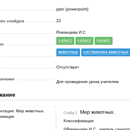
pptx (powerpoint)
22
тво слайдов
Романцева И.С.
3 КЛАСС
4 КЛАСС
5 КЛАСС
ия
ЖИВОТНЫЕ
СИСТЕМАТИКА ЖИВОТНЫХ
Отсутствует
начение
Для проведения урока учителем
жание
Мир животных.
Слайд 1
Классификация
©Романцева И.С., учитель санато