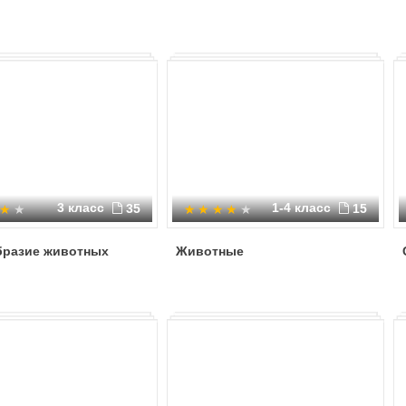
3 класс
1-4 класс
35
15
бразие животных
Животные