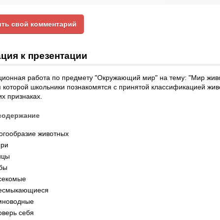
ть свой комментарий
ция к презентации
ционная работа по предмету "Окружающий мир" на тему: "Мир жив
я которой школьники познакомятся с принятой классификацией жи
х признаках.
содержание
огообразие животных
ери
ицы
бы
секомые
есмыкающиеся
мноводные
оверь себя