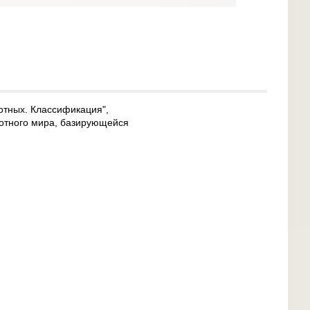
отных. Классификация",
вотного мира, базирующейся