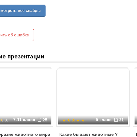
мотреть все слайды
ить об ошибке
ие презентации
7-11 класс
5 класс
25
31
бразие животного мира
Какие бывают животные ?