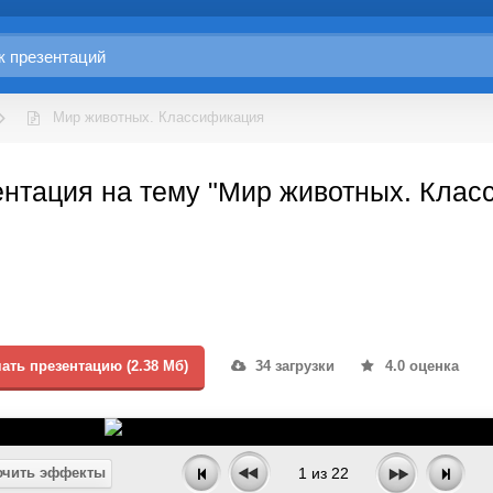
Мир животных. Классификация
нтация на тему "Мир животных. Клас
ать презентацию (2.38 Мб)
34 загрузки
4.0 оценка
чить эффекты
1
из
22