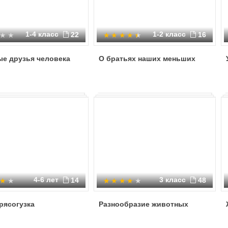
1-4 класс
1-2 класс
22
16
ые друзья человека
О братьях наших меньших
4-6 лет
3 класс
14
48
рясогузка
Разнообразие животных