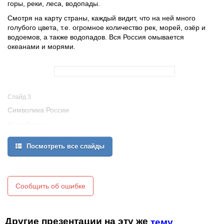
горы, реки, леса, водопады.
Смотря на карту страны, каждый видит, что на ней много
голубого цвета, т.е. огромное количество рек, морей, озёр и
водоемов, а также водопадов. Вся Россия омывается
океанами и морями.
Слайд 3
Символика России
Флаг России
Белый цвет – берёзка.
Посмотреть все слайды
Синий - неба цвет.
Красная полоска- Солнечный рассвет.
У России величавой
Сообщить об ошибке
На гербе орёл двуглавый,
Чтоб на запад на восток
Другие презентации на эту же
тему