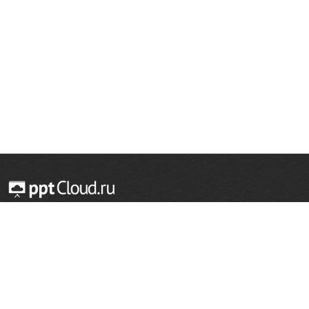
© 2014 — 2026 Облачный хостинг презентаций
Email:
support@pptcloud.ru
Проект
Популярные разделы
О сайте
ОБЖ
История
Химия