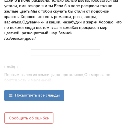
Если б в поле расцвели, только белые цветыЛюбоваться бы
устали, ими вскоре я и ты.Если б в поле расцвели только
жёлтые цветыМы с тобой скучать бы стали от подобной
красоты.Хорошо, что есть ромашки, розы, астры,
васильки,Одуванчики и кашки, незабудки и жарки,Хорошо, что
не похожи люди цветом глаз и кожиКак прекрасен мир
цветной, разноцветный шар Земной.
/Б.Александров./
Слайд 3
Первым вылез из землицы,на проталинке,Он мороза не
боится,хоть и маленький.
Подснежник
Латинское название этого цветка «галактус» происходит от
Посмотреть все слайды
греческих слов «галла» молоко, и «актус» цветок, т.е. молочно-
белый цветок. Древняя легенда гласит: когда Адам и Ева были
изгнаны из рая, шёл сильный снег, и Еве было холодно. Тогда,
чтобы как-то успокоить её и согреть, несколько снежинок
Сообщить об ошибке
превратились в цветы, отсюда символом этого цветка стала
надежда. Этот цветок подснежник белый.