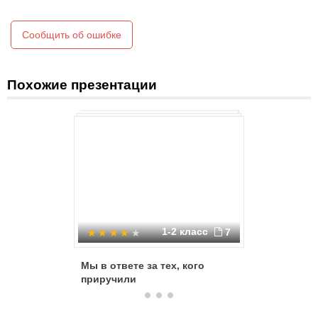
Сообщить об ошибке
Похожие презентации
1-2 класс
7
Мы в ответе за тех, кого
Берегит
приручили