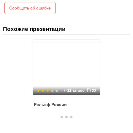
Сообщить об ошибке
Похожие презентации
7-11 класс
22
Рельеф России
Рельеф 