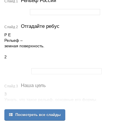
Рельеф России
Слайд 1
Отгадайте ребус
Слайд 2
Р Е
Рельеф –
земная поверхность.
2
Наша цель
Слайд 3
3
Узнать, что такое рельеф, основные его формы.
Изучить рельеф России с помощью физической карты.
Посмотреть все слайды