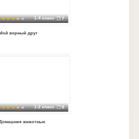
1-4 класс
7
Мой верный друг
1-2 класс
9
Домашние животные