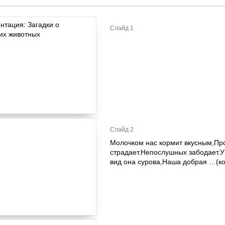
Слайд 1
Слайд 2
Молочком нас кормит вкусным,Про
страдает.Непослушных забодает.У
вид она сурова,Наша добрая …(к