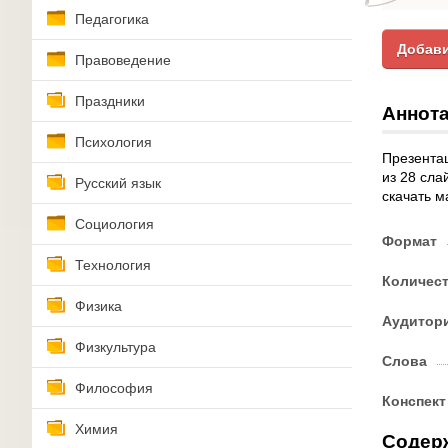
Педагогика
Добави
Правоведение
Праздники
Аннота
Психология
Презентац
из 28 сла
Русский язык
скачать м
Социология
Формат
Технология
Количес
Физика
Аудитор
Физкультура
Слова
Философия
Конспект
Химия
Содер