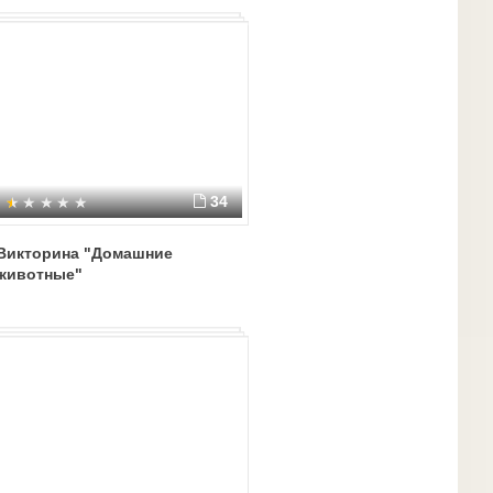
34
Викторина "Домашние
животные"