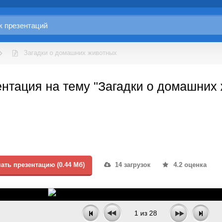
Загадки о домашних животных
нтация на тему "Загадки о домашних 
ать презентацию (0.44 Мб)
14 загрузок
4.2 оценка
1
из
28