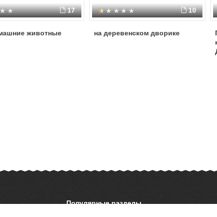
17
10
машние животные
на деревенском дворике
Популярные разделы
ОБЖ
История