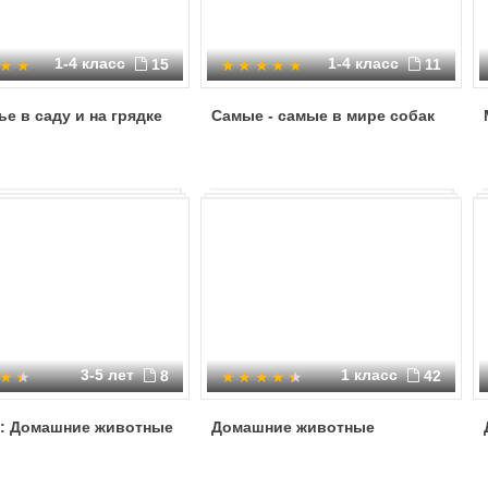
1-4 класс
1-4 класс
15
11
е в саду и на грядке
Самые - самые в мире собак
3-5 лет
1 класс
8
42
и: Домашние животные
Домашние животные