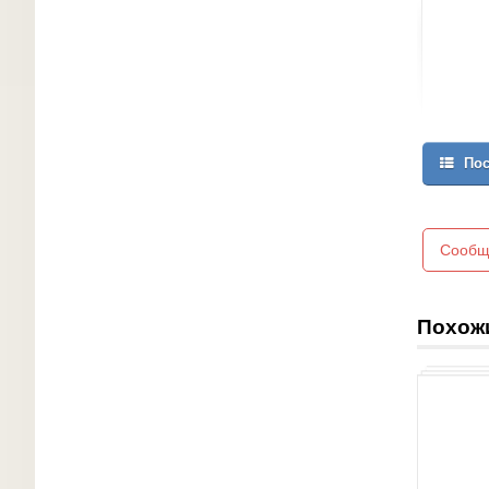
Пос
Сообщ
Похож