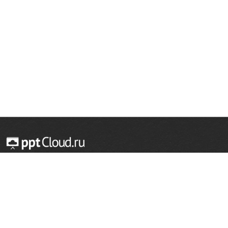
© 2014 — 2026 Облачный хостинг презентаций
Email:
support@pptcloud.ru
Проект
Популярные разделы
О сайте
ОБЖ
История
Химия