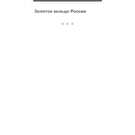
Золотое кольцо России
Путешес
России