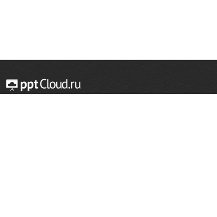
© 2014 — 2026 Облачный хостинг презентаций
Email:
support@pptcloud.ru
Проект
Популярные разделы
О сайте
ОБЖ
История
Химия
Как сделать презентацию
Физкультура
Астрономия
Правообладателям
География
Биология
Форма обратной связи
Иностранные языки