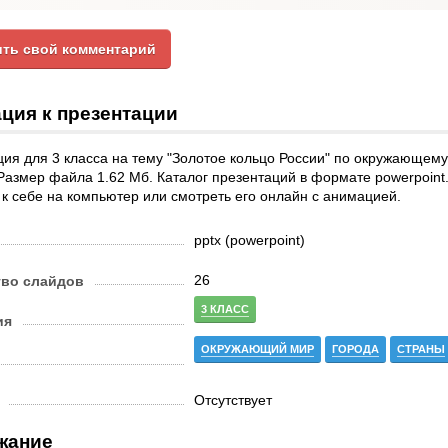
ть свой комментарий
ция к презентации
ия для 3 класса на тему "Золотое кольцо России" по окружающему 
Размер файла 1.62 Мб. Каталог презентаций в формате powerpoint
к себе на компьютер или смотреть его онлайн с анимацией.
pptx (powerpoint)
26
тво слайдов
3 КЛАСС
ия
ОКРУЖАЮЩИЙ МИР
ГОРОДА
СТРАНЫ
Отсутствует
жание