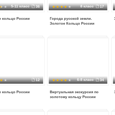
5-11 класс
8 класс
36
17
е кольцо России
Города русской земли.
Золотое Кольцо России
6-8 класс
12
34
е кольцо России
Виртуальная экскурсия по
золотому кольцу России