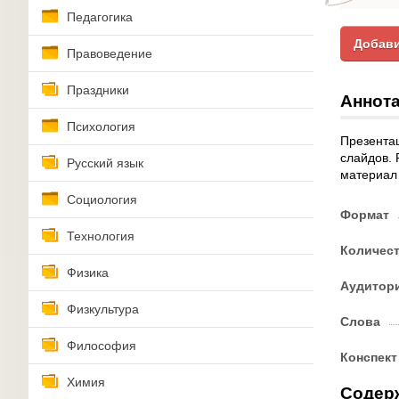
Педагогика
Добави
Правоведение
Праздники
Аннота
Психология
Презентац
слайдов. 
Русский язык
материал 
Социология
Формат
Технология
Количес
Физика
Аудитор
Физкультура
Слова
Философия
Конспект
Химия
Содер