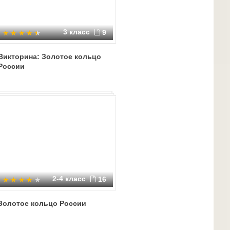
3 класс
9
Викторина: Золотое кольцо
России
2-4 класс
16
Золотое кольцо России