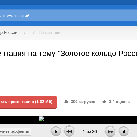
цо России
Презентация
нтация на тему "Золотое кольцо Росс
ать презентацию (1.62 Мб)
300 загрузок
3.4 оценка
чить эффекты
1
из
26