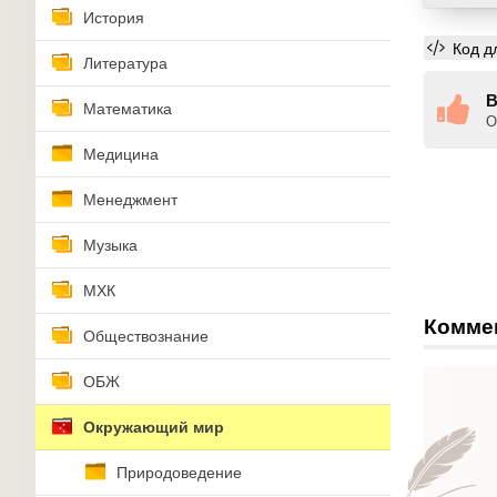
История
Код д
Литература
В
Математика
О
Медицина
Менеджмент
Музыка
МХК
Комме
Обществознание
ОБЖ
Окружающий мир
Природоведение