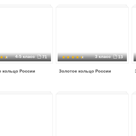
4-5 класс
3 класс
71
13
е кольцо России
Золотое кольцо России