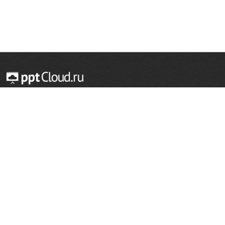
© 2014 — 2026 Облачный хостинг презентаций
Email:
support@pptcloud.ru
Проект
Популярные разделы
О сайте
ОБЖ
История
Химия
Как сделать презентацию
Физкультура
Астрономия
Правообладателям
География
Биология
Форма обратной связи
Иностранные языки
Сообщить об ошибке