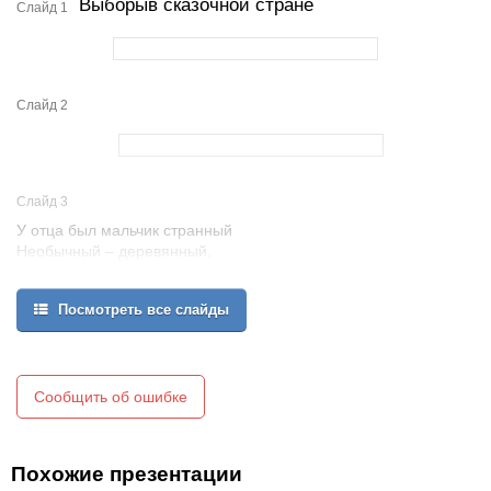
Выборыв сказочной стране
Слайд 1
Слайд 2
Слайд 3
У отца был мальчик странный
Необычный – деревянный,
На земле и под водой
Искал ключик золотой.
Посмотреть все слайды
Его девочка Мальвина
Называла (Буратино)
Сообщить об ошибке
Похожие презентации