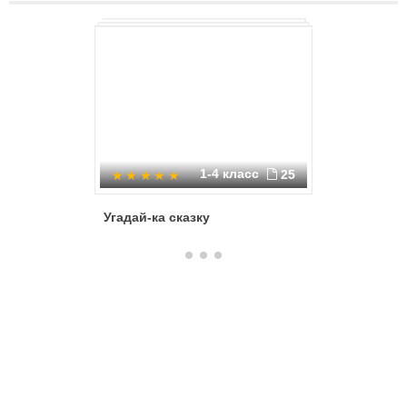
1-4 класс
25
Угадай-ка сказку
В гостях