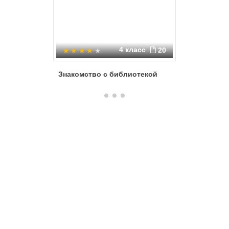
4 класс
20
Знакомство с библиотекой
Аленушк