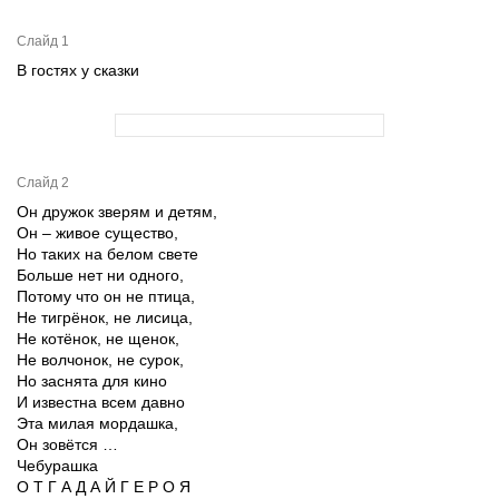
Слайд 1
В гостях у сказки
Слайд 2
Он дружок зверям и детям,
Он – живое существо,
Но таких на белом свете
Больше нет ни одного,
Потому что он не птица,
Не тигрёнок, не лисица,
Не котёнок, не щенок,
Не волчонок, не сурок,
Но заснята для кино
И известна всем давно
Эта милая мордашка,
Он зовётся …
Чебурашка
О Т Г А Д А Й Г Е Р О Я