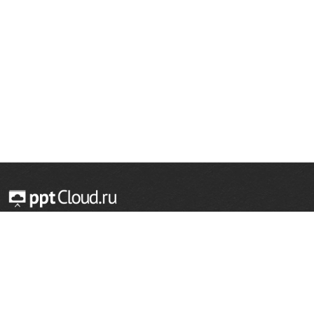
© 2014 — 2026 Облачный хостинг презентаций
Email:
support@pptcloud.ru
Проект
Популярные разделы
О сайте
ОБЖ
История
Химия