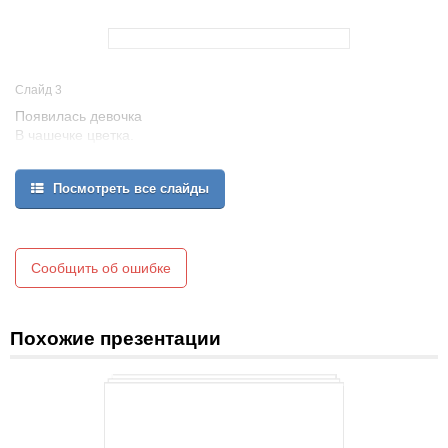
Слайд 3
Появилась девочка
В чашечке цветка.
А была та девочка
Чуть больше ноготка.
Посмотреть все слайды
В ореховой скорлупке
Девочка спала.
Вот какая девочка,
Как она мила!
Кто читал такую книжку,
Сообщить об ошибке
Знает девочку малышку?
Дюймовочка
Похожие презентации