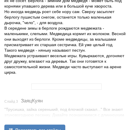
их не сосет. Берлога - зимний дом медведя - может быть под
корнями упавшего дерева или в большой куче хвороста.
Но иногда медведь роет себе нору сам. Сверху засыплет
берлогу пушистым снегом, останется только маленькая
дырочка, "чело", - для воздуха.
В середине зимы в берлоге рождаются медвежата -
маленькими, слепыми. Медведица кормит их молоком. Весной
они выходят из берлоги. Кроме медведицы, за малышами
присматривает их старшая сестричка. Ей уже целый год.
Такого медведя - няньку называют пестун.
Медвежата устраивают веселые игры. Кувыркаются, догоняют
друг дружку, влезают на деревья. Так они готовятся к
самостоятельной жизни. Медведи часто выступают на арене
цирка.
ЗаяцКуян
Слайд 3
"Трусишка, зайка серенький, под ёлочкой скакал..." Все знают
этуновогоднюю песенку. Давайте познакомимся с длинноухим
героем песни.
Большие уши зайца чутко улавливают малейший звук.