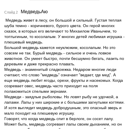
МедведьАю
Слайд 2
Медведь живет в лесу, он большой и сильный. Густая теплая
шуба темно - коричневого, бурого цвета. Он герой многих
сказок, в которых его величают то Михаилом Иванычем, то
топтыгиным, то косолапым. У многих детей любимая игрушка -
плюшевый медведь.
Большой медведь кажется неуклюжим, косолапым. Но это
совсем не так. Бурый медведь - сильное и очень ловкое
животное. Он умеет быстро, почти бесшумно бегать, лазить по
деревьям и даже прекрасно плавать.
Медведь - знаменитый сладкоежка. Недаром многие люди
считают, что слово "медведь" означает "ведает, где мед". А
еще медведь любит ягоды, орехи, фрукты и насекомых. Когда
созревает овес, медведь часто приходит на поля
полакомиться спелыми зернами.
Медведи - заядлые рыболовы. Но ловят рыбу не удочкой, а
лапами. Лапы у них широкие и с большими загнутыми когтями.
И хотя выглядит медведь добродушным, это опасный зверь и
мало походит на плюшевую игрушку.
Говорят, что когда медведь спит в берлоге, он сосет лапу.
Может быть, медведь согревает лапы своим дыханием, но он