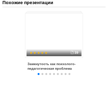
Похожие презентации
чтение и анализ сказок;
беседы и др.
39
Замкнутость как психолого-
Особенн
педагогическая проблема
дошколь