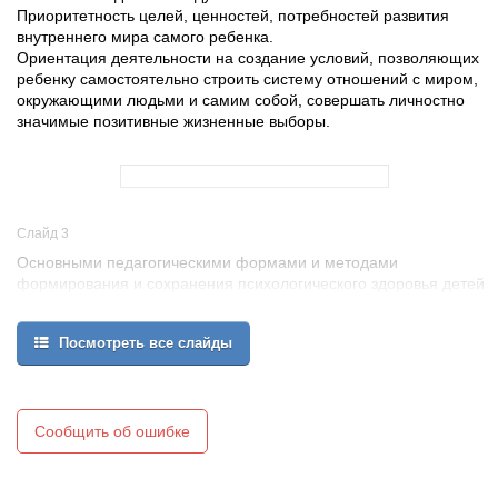
Приоритетность целей, ценностей, потребностей развития
внутреннего мира самого ребенка.
Ориентация деятельности на создание условий, позволяющих
ребенку самостоятельно строить систему отношений с миром,
окружающими людьми и самим собой, совершать личностно
значимые позитивные жизненные выборы.
Слайд 3
Основными педагогическими формами и метода­ми
формирования и сохранения психологического здоровья детей
являются:
проведение специально разработанных психоло­гических
Посмотреть все слайды
занятий с детьми;
упражнения;
психологические игры;
этюды;
решение проблемно-практических ситуаций;
Сообщить об ошибке
элементы арттерапии;
игры-драматизации;
подвижные игры;