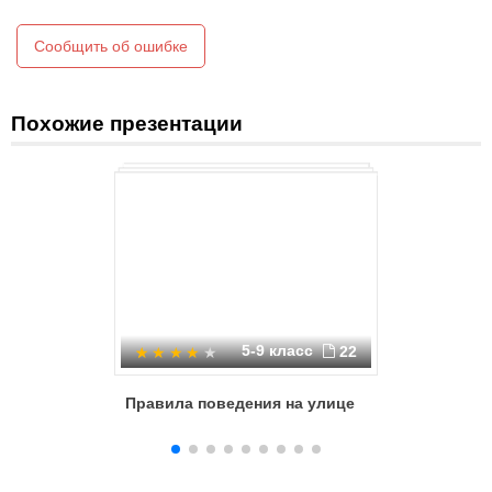
Сообщить об ошибке
Похожие презентации
5-9 класс
22
Правила поведения на улице
Личная б
и дома