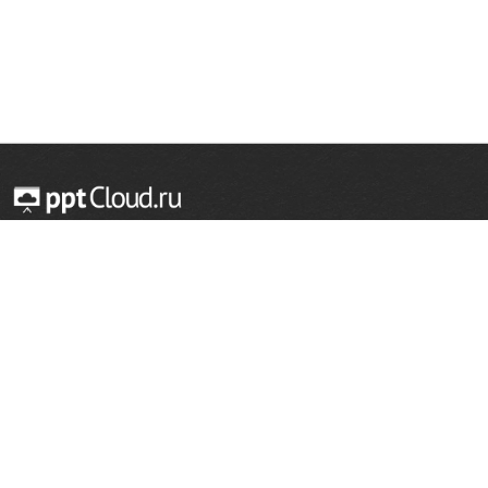
© 2014 — 2026 Облачный хостинг презентаций
Email:
support@pptcloud.ru
Проект
Популярные разделы
О сайте
ОБЖ
История
Химия
Как сделать презентацию
Физкультура
Астрономия
Правообладателям
География
Биология
Форма обратной связи
Иностранные языки