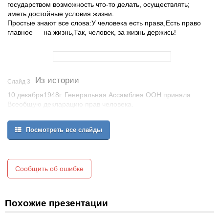
государством возможность что-то делать, осуществлять;
иметь достойные условия жизни.
Простые знают все слова:У человека есть права,Есть право
главное — на жизнь,Так, человек, за жизнь держись!
Из истории
Слайд 3
10 декабря1948г. Генеральная Ассамблея ООН приняла
Всеобщую декларацию прав человека.
Наша страна подписала этот документ только в 1988 г.
ООН - это международная организация объединенных наций,
Посмотреть все слайды
призванная обеспечивать мир и защиту прав человека.
Сообщить об ошибке
Похожие презентации