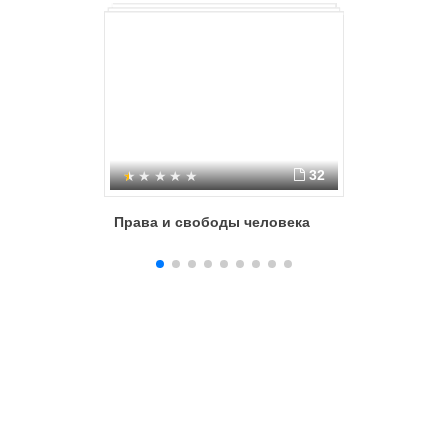
32
Права и свободы человека
Констит
права и 
граждан