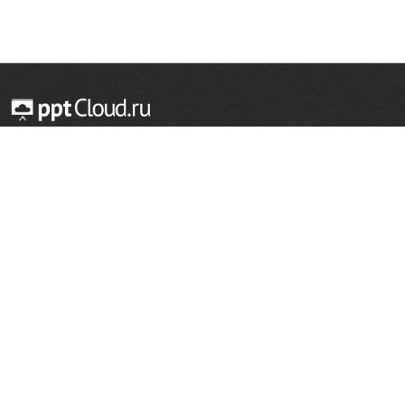
© 2014 — 2026 Облачный хостинг презентаций
Email:
support@pptcloud.ru
Проект
Популярные разделы
О сайте
ОБЖ
История
Химия
Как сделать презентацию
Физкультура
Астрономия
Правообладателям
География
Биология
Форма обратной связи
Иностранные языки
Сообщить об ошибке
Шаблоны для презентаций