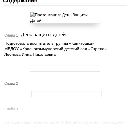
Содержание
День защиты детей
Слайд 1
Подготовила воспитатель группы «Капитошка»
МБДОУ «Краснокоммунарский детский сад «Стрела»
Леонова Инна Николаевна
Слайд 2
Слайд 3
.
Сегодня ваш праздник, ребята!Все дети огромной ЗемлиДруг к
другу спешат с поздравленьем,Желая здоровья, любви!И мы