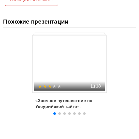
Похожие презентации
18
«Заочное путешествие по
Сюжетно
Уссурийской тайге».
"Зимняя