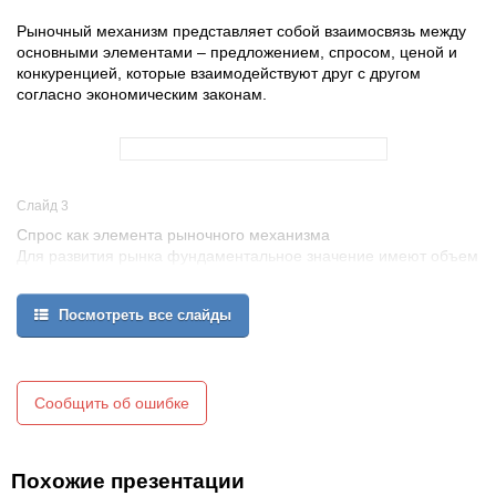
Рыночный механизм представляет собой взаимосвязь между
основными элементами – предложением, спросом, ценой и
конкуренцией, которые взаимодействуют друг с другом
согласно экономическим законам.
Слайд 3
Спрос как элемента рыночного механизма
Для развития рынка фундаментальное значение имеют объем
и направления изменения спроса. Оно осуществляется в
соответствии с, законом спроса. Он состоит в том, что в
Посмотреть все слайды
ситуации роста цены при сохранении значений всех прочих
факторов сокращается то количество товара, которое
потребитель способен купить. Это означает, что между спросом
на товар и ценой на него существует обратно
пропорциональная зависимость
Сообщить об ошибке
Похожие презентации