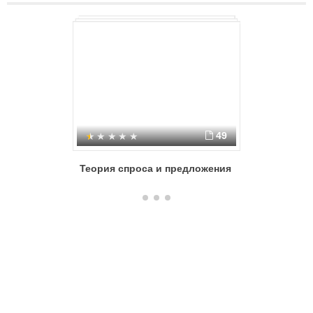
49
Теория спроса и предложения
Теория с
предложе
рынке