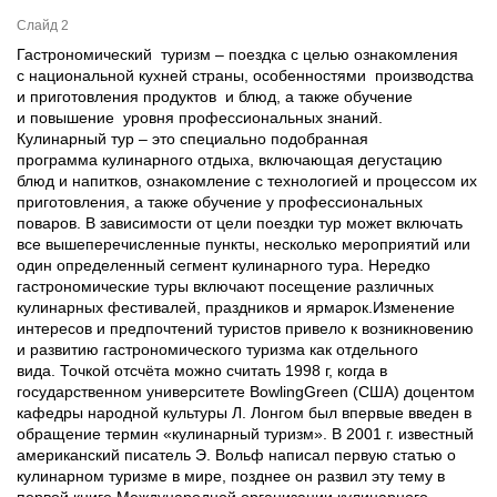
Слайд 2
Гастрономический туризм – поездка с целью ознакомления
с национальной кухней страны, особенностями производства
и приготовления продуктов и блюд, а также обучение
и повышение уровня профессиональных знаний.
Кулинарный тур – это специально подобранная
программа кулинарного отдыха, включающая дегустацию
блюд и напитков, ознакомление с технологией и процессом их
приготовления, а также обучение у профессиональных
поваров. В зависимости от цели поездки тур может включать
все вышеперечисленные пункты, несколько мероприятий или
один определенный сегмент кулинарного тура. Нередко
гастрономические туры включают посещение различных
кулинарных фестивалей, праздников и ярмарок.Изменение
интересов и предпочтений туристов привело к возникновению
и развитию гастрономического туризма как отдельного
вида. Точкой отсчёта можно считать 1998 г, когда в
государственном университете BowlingGreen (США) доцентом
кафедры народной культуры Л. Лонгом был впервые введен в
обращение термин «кулинарный туризм». В 2001 г. известный
американский писатель Э. Вольф написал первую статью о
кулинарном туризме в мире, позднее он развил эту тему в