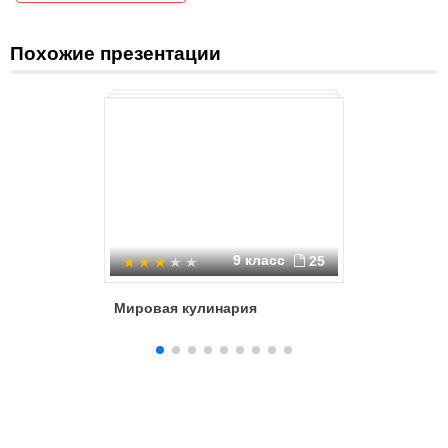
Похожие презентации
9 класс
25
Мировая кулинария
Маркетин