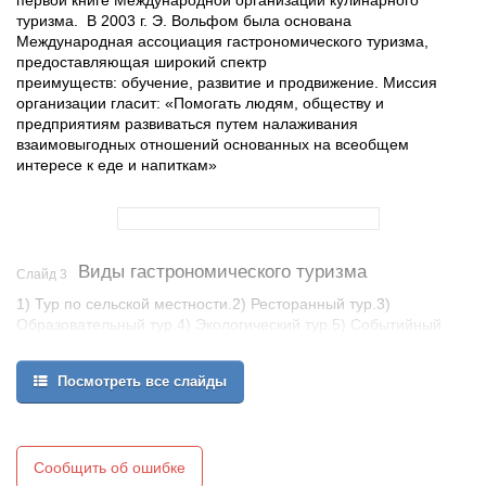
первой книге Международной организации кулинарного
туризма. В 2003 г. Э. Вольфом была основана
Международная ассоциация гастрономического туризма,
предоставляющая широкий спектр
преимуществ: обучение, развитие и продвижение. Миссия
организации гласит: «Помогать людям, обществу и
предприятиям развиваться путем налаживания
взаимовыгодных отношений основанных на всеобщем
интересе к еде и напиткам»
Виды гастрономического туризма
Слайд 3
1) Тур по сельской местности.2) Ресторанный тур.3)
Образовательный тур.4) Экологический тур.5) Событийный
тур.6) Комбинированный тур.
Посмотреть все слайды
Сообщить об ошибке