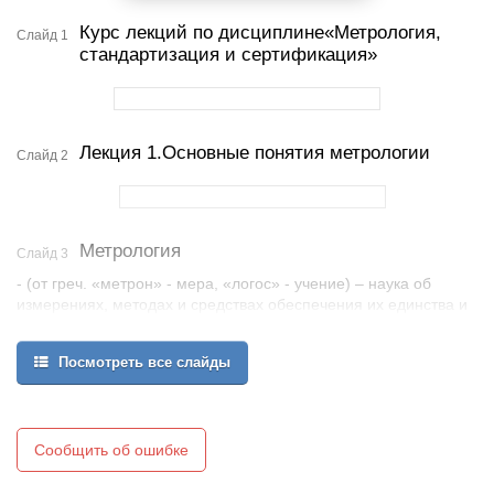
Курс лекций по дисциплине«Метрология,
Слайд 1
стандартизация и сертификация»
Лекция 1.Основные понятия метрологии
Слайд 2
Метрология
Слайд 3
- (от греч. «метрон» - мера, «логос» - учение) – наука об
измерениях, методах и средствах обеспечения их единства и
способах достижения требуемой точности.
Основные задачи Метрологии:
Посмотреть все слайды
установление единиц физических величин и их эталонов,
создание методов и средств измерений,
обеспечение единства измерений,
разработка методов оценки погрешностей измерений.
Сообщить об ошибке