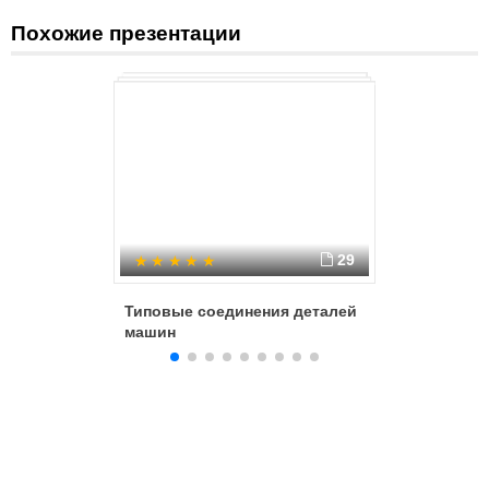
Похожие презентации
29
Типовые соединения деталей
Организа
машин
проекти