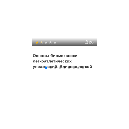
28
Основы биомеханики
Здоровь
легкоатлетических
технолог
упражнений. Влияние легкой
физичес
атлетики на развитие
двигательных качеств.