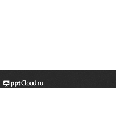
оценки помогает ему довольно быстро забывать ненужный
материал. В таком случае нарушается системность в освоении
основ знаний и каждый новый материал оказывается как бы
оторванным от предыдущего, самостоятельным и даже
надуманным.
© 2014 — 2026 Облачный хостинг презентаций
Email:
support@pptcloud.ru
Проект
Популярные разделы