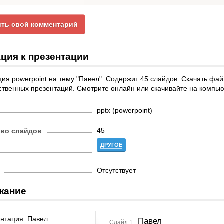
ть свой комментарий
ция к презентации
ия powerpoint на тему "Павел". Содержит 45 слайдов. Скачать фа
ственных презентаций. Смотрите онлайн или скачивайте на компью
pptx (powerpoint)
45
тво слайдов
ДРУГОЕ
Отсутствует
жание
Павел
Слайд 1