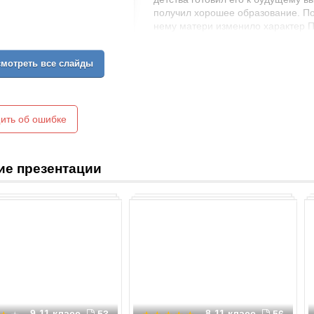
получил хорошее образование. По
нему матери изменило характер Па
человека.
Императрица всячески отстраняла 
мотреть все слайды
наследства, а власть передать вну
Павел, придя к власти уже в 42 го
матерью.
Характер Павла был вспыльчивый,
ить об ошибке
высокомерием, не ценил людей, н
политики. Павел говорил: «В Росси
я с ним говорю».
Результатом непродуманной полити
ие презентации
сторонников. В результате произ
офицерами в своём Михайловском
переворот в истории России.
9-11 класс
8-11 класс