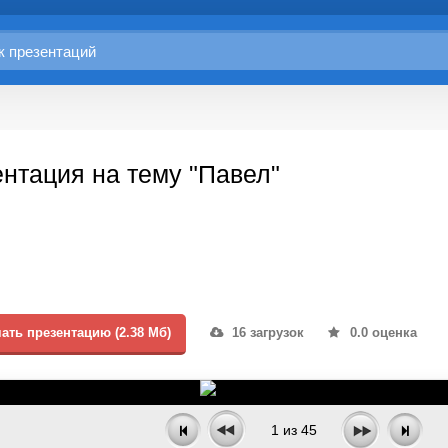
нтация на тему "Павел"
ать презентацию (2.38 Мб)
16 загрузок
0.0 оценка
1
из
45