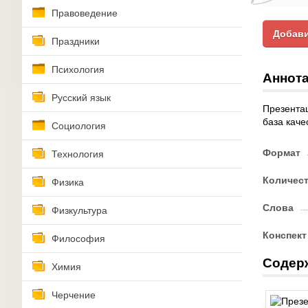
Правоведение
Добави
Праздники
Психология
Аннота
Русский язык
Презентац
база каче
Социология
Формат
Технология
Количес
Физика
Слова
Физкультура
Конспект
Философия
Содер
Химия
Черчение