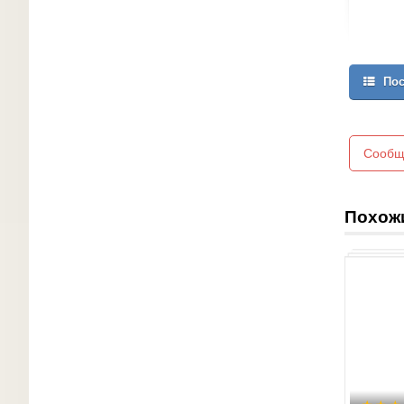
Пос
Сообщ
Похож