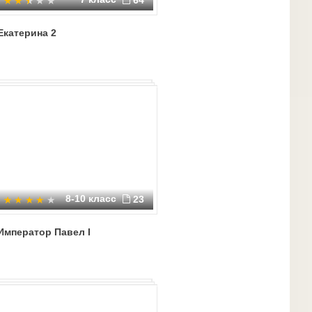
64
Екатерина 2
8-10 класс
23
Император Павел I