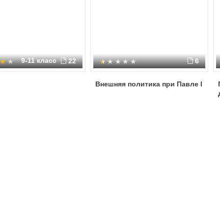
9-11 класс
22
6
Внешняя политика при Павле I