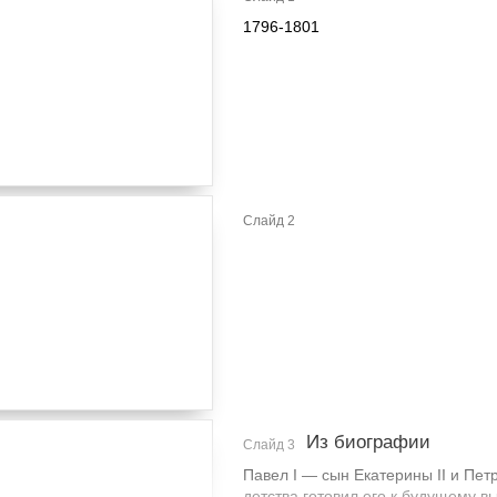
1796-1801
Слайд 2
Из биографии
Слайд 3
Павел I — сын Екатерины II и Петр
детства готовил его к будущему 