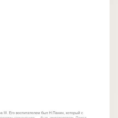
а III. Его воспитателем был Н.Панин, который с
высокому назначению — быть императором. Павел