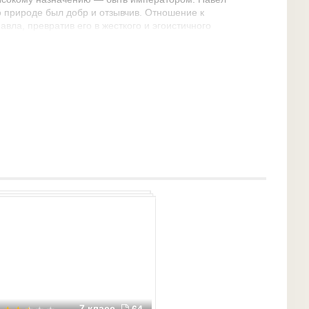
 природе был добр и отзывчив. Отношение к
вла, превратив его в жесткого и эгоистичного
его от власти, даже хотела лишить его
ку-Александру. Но сделать этого не успела.
да, решил изменить всё в стране, сделанное его
 император отличался крайней эгоистичностью,
е имел настоящих друзей и сторонников своей
и велик только тот, с кем я говорю, и только пока
ка Павла было то, что он у него не было
ошёл переворот. Павел был убит гвардейскими
 замке. Это был последний дворцовый
7 класс