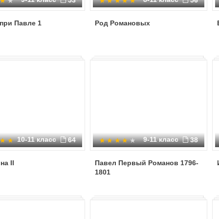
53
56
при Павле 1
Род Романовых
10-11 класс
9-11 класс
64
38
на II
Павел Первый Романов 1796-
1801