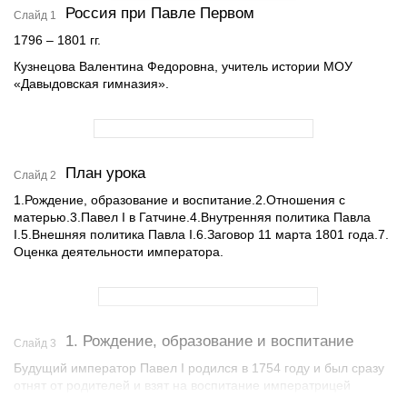
Россия при Павле Первом
Слайд 1
1796 – 1801 гг.
Кузнецова Валентина Федоровна, учитель истории МОУ
«Давыдовская гимназия».
План урока
Слайд 2
1.Рождение, образование и воспитание.2.Отношения с
матерью.3.Павел I в Гатчине.4.Внутренняя политика Павла
I.5.Внешняя политика Павла I.6.Заговор 11 марта 1801 года.7.
Оценка деятельности императора.
1. Рождение, образование и воспитание
Слайд 3
Будущий император Павел I родился в 1754 году и был сразу
отнят от родителей и взят на воспитание императрицей
Елизаветой Петровной.