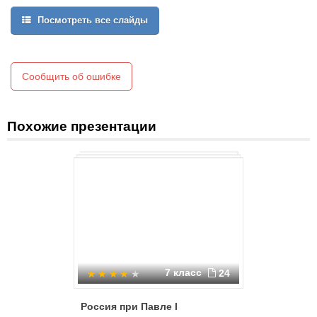
Посмотреть все слайды
Сообщить об ошибке
Похожие презентации
7 класс
24
Россия при Павле I
Правлени