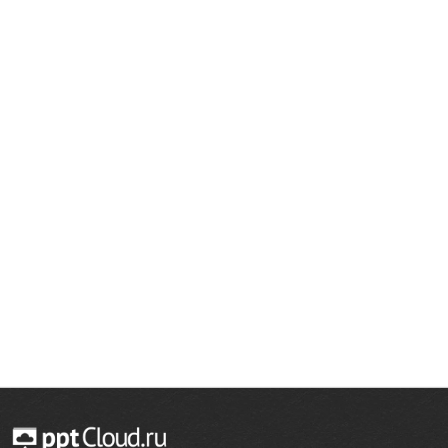
поставлено хозяйствам в течение посевной.
- Мы планируем, что в апреле и мае цена ГСМ не поменяется,
останется на мартовском уровне - 30 тысяч рублей за тонну, -
заметил Александр Аксенов.
Депутат Виктор Дубровин поднял тему долгов — областной и
федеральный бюджеты еще не расплатились с селянами за
прошлый год. Эти деньги особенно важны
сельхозтоваропроизводителям сейчас, когда удобрения
подорожали на 25%, а ГСМ на 10. Аксенов подтвердил, что ряд
обязательств бюджета был перенесен с 2012 года на текущий,
и заверил депутата, что субсидии за прошлый год уже
полностью выплачены садоводам и мелиораторам, и в
ближайшее время будут погашены и остальные долги.
Члены фракции рассмотрели также и другие вопросы.