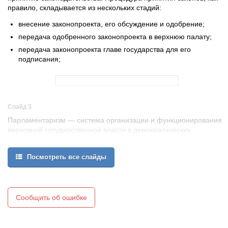
правило, складывается из нескольких стадий:
внесение законопроекта, его обсуждение и одобрение;
передача одобренного законопроекта в верхнюю палату;
передача законопроекта главе государства для его
подписания;
Слайд 3
Парламентаризм — система организации и функционирования
верховной государственной власти в демократических
государствах, для которой характерно четкое разделение
законодательной и исполнительной власти при ведущем
Посмотреть все слайды
положении парламента.
В длительном процессе развития и совершенствования
представительной власти возникло такое политико-правовое
явление, как парламентаризм.
Сообщить об ошибке