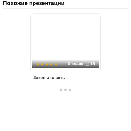
Похожие презентации
9 класс
19
Закон и власть
Констит
государс
РФ