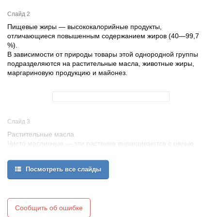
Слайд 2
Пищевые жиры — высококалорийные продукты,
отличающиеся повышенным содержанием жиров (40—99,7
%).
В зависимости от природы товары этой однородной группы
подразделяются на растительные масла, животные жиры,
маргариновую продукцию и майонез.
Слайд 3
Растительные масла
Чисто масличные — эти растения выращиваются с целью
получения масла, а другие продукты при этом являются
вторичными. Это подсолнечник, сафлор, кунжут, тунг.
Посмотреть все слайды
Прядильно-масличные — это растения, выращиваемые не
только для извлечения масла, но и для получения волокна. Это
хлопчатник, лен, конопля.
Эфирно-масличные растения — в их семенах наряду с
жирными содержатся эфирные масла. Представителем этой
Сообщить об ошибке