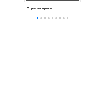
Отрасли права
Понятие 
админис