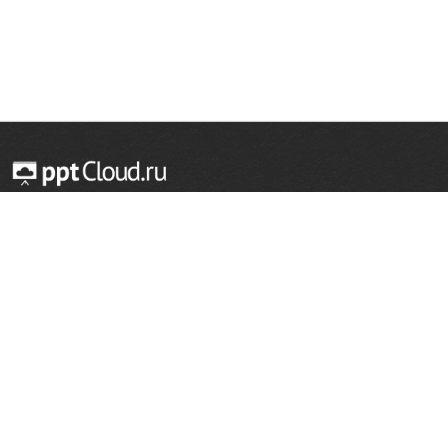
© 2014 — 2026 Облачный хостинг презентаций
Email:
support@pptcloud.ru
Проект
Популярные разделы
О сайте
ОБЖ
История
Химия
Как сделать презентацию
Физкультура
Астрономия
Правообладателям
География
Биология
Форма обратной связи
Иностранные языки